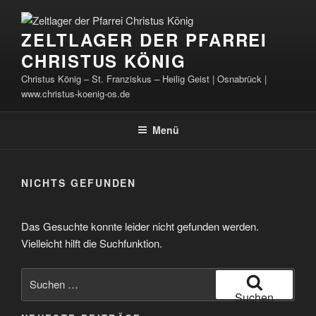
Zum
Inhalt
ZELTLAGER DER PFARREI
springen
CHRISTUS KÖNIG
Christus König – St. Franziskus – Heilig Geist | Osnabrück |
www.christus-koenig-os.de
Menü
NICHTS GEFUNDEN
Das Gesuchte konnte leider nicht gefunden werden.
Vielleicht hilft die Suchfunktion.
Suchen
nach:
Suchen