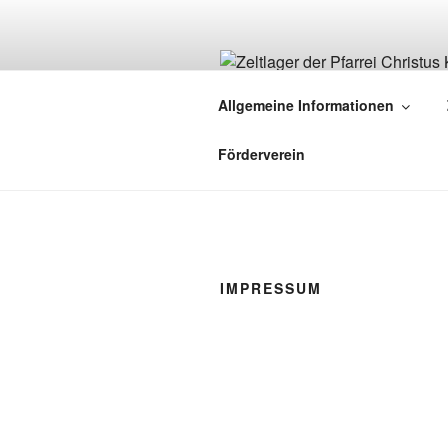
Zum
Inhalt
springen
ZELTLAGER
Allgemeine Informationen
Christus König – St. Franziskus
Förderverein
IMPRESSUM