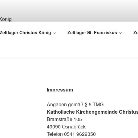
 DER PFARREI CHRIS
Zeltlager Christus König
Zeltlager St. Franziskus
Ze
 – Heilig Geist | Osnabrück | www.christus-koenig-os.de
Impressum
Angaben gemäß § 5 TMG
Katholische Kirchengemeinde Christu
Bramstraße 105
49090 Osnabrück
Telefon 0541 9629350