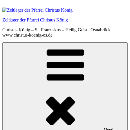
Zum
Inhalt
springen
Zeltlager der Pfarrei Christus König
Christus König – St. Franziskus – Heilig Geist | Osnabrück |
www.christus-koenig-os.de
Menü