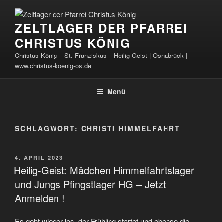
Zum
Inhalt
ZELTLAGER DER PFARREI
springen
CHRISTUS KÖNIG
Christus König – St. Franziskus – Heilig Geist | Osnabrück |
www.christus-koenig-os.de
Menü
SCHLAGWORT:
CHRISTI HIMMELFAHRT
VERÖFFENTLICHT
4. APRIL 2023
AM
Heilig-Geist: Mädchen Himmelfahrtslager
und Jungs Pfingstlager HG – Jetzt
Anmelden !
Es geht wieder los, der Frühling startet und ebenso die