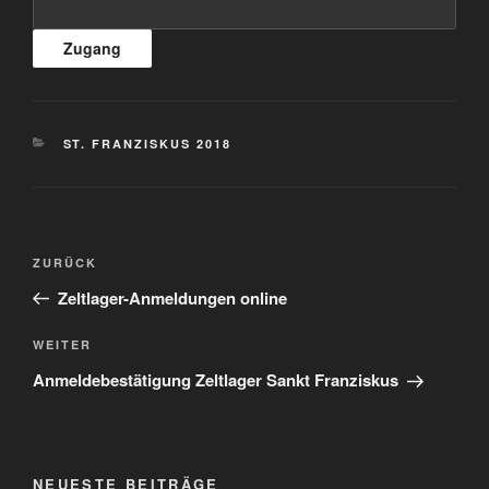
KATEGORIEN
ST. FRANZISKUS 2018
Beitragsnavigation
Vorheriger
ZURÜCK
Beitrag
Zeltlager-Anmeldungen online
Nächster
WEITER
Beitrag
Anmeldebestätigung Zeltlager Sankt Franziskus
NEUESTE BEITRÄGE