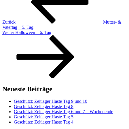
Zurück
Mutter- &
Vatertag – 5. Tag
Nächster
Weiter
Halloween – 6. Tag
Beitrag
Neueste Beiträge
Geschützt: Zeltlager Haste Tag 9 und 10
Geschützt: Zeltlager Haste Tag 8
Geschützt: Zeltlager Haste Tag 6 und 7 – Wochenende
Geschützt: Zeltlager Haste Tag 5
Geschützt: Zeltlager Haste Tag 4