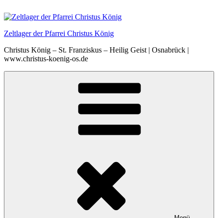
Zum
Inhalt
springen
Zeltlager der Pfarrei Christus König
Christus König – St. Franziskus – Heilig Geist | Osnabrück |
www.christus-koenig-os.de
Menü