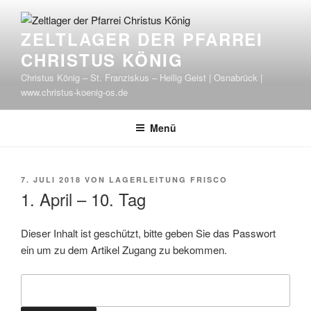
Zum
Inhalt
ZELTLAGER DER PFARREI
springen
CHRISTUS KÖNIG
Christus König – St. Franziskus – Heilig Geist | Osnabrück |
www.christus-koenig-os.de
Menü
VERÖFFENTLICHT
7. JULI 2018
VON
LAGERLEITUNG FRISCO
AM
1. April – 10. Tag
Dieser Inhalt ist geschützt, bitte geben Sie das Passwort
ein um zu dem Artikel Zugang zu bekommen.