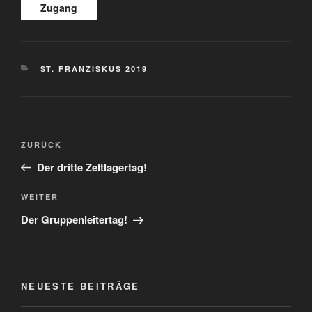
KATEGORIEN
ST. FRANZISKUS 2019
Beitragsnavigation
Vorheriger
ZURÜCK
Beitrag
Der dritte Zeltlagertag!
Nächster
WEITER
Beitrag
Der Gruppenleitertag!
NEUESTE BEITRÄGE