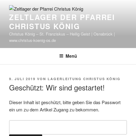
Zum
Inhalt
ZELTLAGER DER PFARREI
springen
CHRISTUS KÖNIG
Christus König – St. Franziskus – Heilig Geist | Osnabrück |
www.christus-koenig-os.de
Menü
VERÖFFENTLICHT
9. JULI 2019
VON
LAGERLEITUNG CHRISTUS KÖNIG
AM
Geschützt: Wir sind gestartet!
Dieser Inhalt ist geschützt, bitte geben Sie das Passwort
ein um zu dem Artikel Zugang zu bekommen.