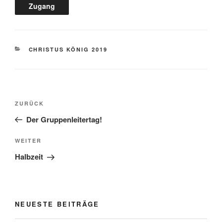
KATEGORIEN
CHRISTUS KÖNIG 2019
Beitragsnavigation
Vorheriger
ZURÜCK
Beitrag
Der Gruppenleitertag!
Nächster
WEITER
Beitrag
Halbzeit
NEUESTE BEITRÄGE