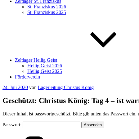
Zeltlager St. Franziskus
St. Franziskus 2026
St. Franziskus 2025
Zeltlager Heilig Geist
Heilig Geist 2026
Heilig Geist 2025
Förderverein
Veröffentlicht
24. Juli 2020
von
Lagerleitung Christus König
am
Geschützt: Christus König: Tag 4 – ist war
Dieser Inhalt ist passwortgeschützt. Bitte gib unten das Passwort ein
Passwort:
Kategorien