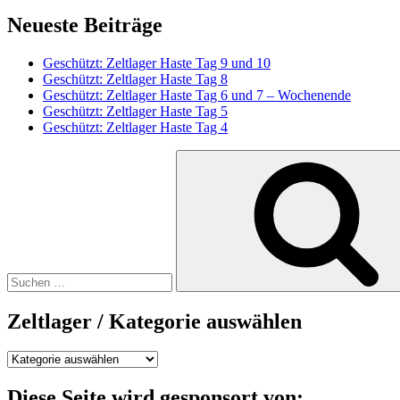
Neueste Beiträge
Geschützt: Zeltlager Haste Tag 9 und 10
Geschützt: Zeltlager Haste Tag 8
Geschützt: Zeltlager Haste Tag 6 und 7 – Wochenende
Geschützt: Zeltlager Haste Tag 5
Geschützt: Zeltlager Haste Tag 4
Suchen
nach:
Zeltlager / Kategorie auswählen
Zeltlager
/
Kategorie
Diese Seite wird gesponsort von: