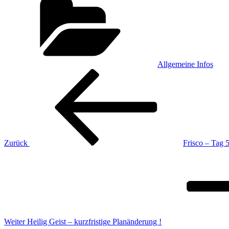
Allgemeine Infos
Beitragsnavigation
Vorheriger
Beitrag
Zurück
Frisco – Tag 5
Nächster
Beitrag
Weiter
Heilig Geist – kurzfristige Planänderung !