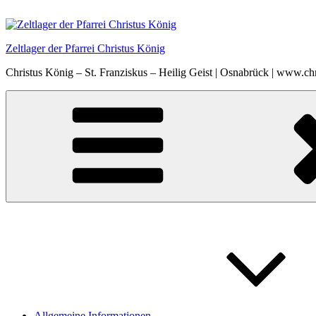
Zum
Inhalt
springen
Zeltlager der Pfarrei Christus König
Christus König – St. Franziskus – Heilig Geist | Osnabrück | www.ch
Allgemeine Informationen