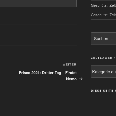
Geschützt: Zel
Geschützt: Zel
Suchen
nach:
ZELTLAGER 
Nächster
WEITER
Zeltlager
Beitrag
Frisco 2021: Dritter Tag – Findet
/
Nemo
Kategorie
auswählen
DIESE SEITE