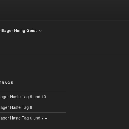
TUS KÖNIG
ltlager Heilig Geist
ITRÄGE
tlager Haste Tag 9 und 10
tlager Haste Tag 8
tlager Haste Tag 6 und 7 –