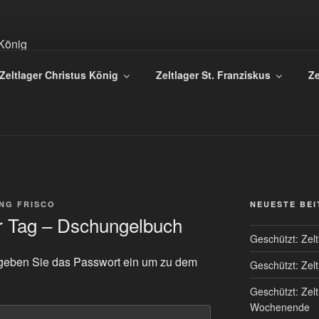
 DER PFARREI CHRIS
Zeltlager Christus König
Zeltlager St. Franziskus
Ze
 – Heilig Geist | Osnabrück | www.christus-koenig-os.de
NG FRISCO
NEUESTE BE
er Tag – Dschungelbuch
Geschützt: Zel
te geben Sie das Passwort ein um zu dem
Geschützt: Zel
Geschützt: Zel
Wochenende