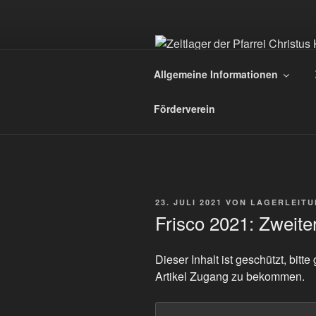
Zum
Inhalt
springen
ZELTLAGER
Allgemeine Informationen
Christus König – St. Franziskus
Förderverein
VERÖFFENTLICHT
23. JULI 2021
VON
LAGERLEITU
AM
Frisco 2021: Zweit
Dieser Inhalt ist geschützt, bit
Artikel Zugang zu bekommen.