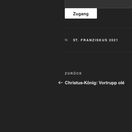
KATEGORIEN
ST. FRANZISKUS 2021
Beitragsnavigation
Vorheriger
ZURÜCK
Beitrag
Christus-König: Vortrupp olé