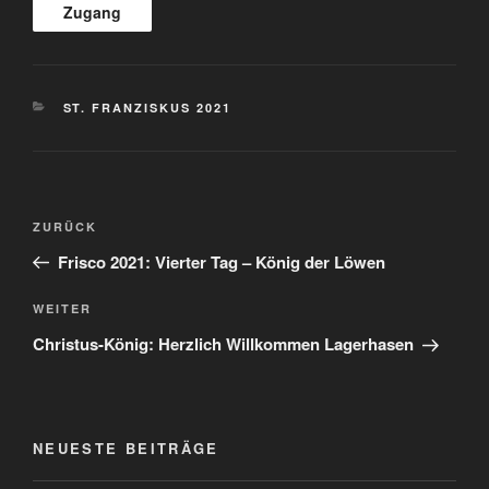
KATEGORIEN
ST. FRANZISKUS 2021
Beitragsnavigation
Vorheriger
ZURÜCK
Beitrag
Frisco 2021: Vierter Tag – König der Löwen
Nächster
WEITER
Beitrag
Christus-König: Herzlich Willkommen Lagerhasen
NEUESTE BEITRÄGE