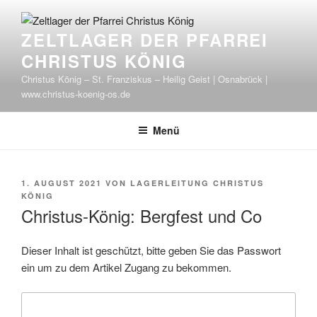
Zum
Inhalt
ZELTLAGER DER PFARREI
springen
CHRISTUS KÖNIG
Christus König – St. Franziskus – Heilig Geist | Osnabrück |
www.christus-koenig-os.de
Menü
VERÖFFENTLICHT
1. AUGUST 2021
VON
LAGERLEITUNG CHRISTUS
AM
KÖNIG
Christus-König: Bergfest und Co
Dieser Inhalt ist geschützt, bitte geben Sie das Passwort
ein um zu dem Artikel Zugang zu bekommen.