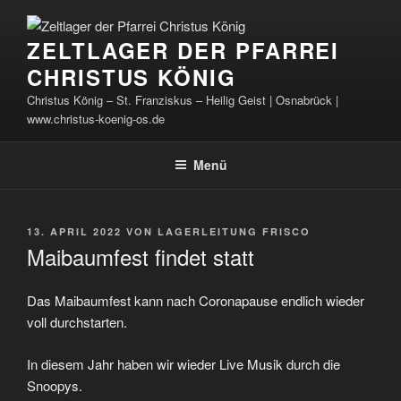
Zum
Inhalt
ZELTLAGER DER PFARREI
springen
CHRISTUS KÖNIG
Christus König – St. Franziskus – Heilig Geist | Osnabrück |
www.christus-koenig-os.de
Menü
VERÖFFENTLICHT
13. APRIL 2022
VON
LAGERLEITUNG FRISCO
AM
Maibaumfest findet statt
Das Maibaumfest kann nach Coronapause endlich wieder
voll durchstarten.
In diesem Jahr haben wir wieder Live Musik durch die
Snoopys.