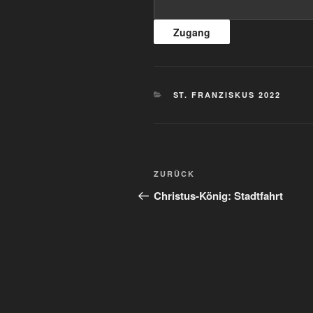
KATEGORIEN
ST. FRANZISKUS 2022
Beitragsnavigation
Vorheriger
ZURÜCK
Beitrag
Christus-König: Stadtfahrt