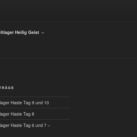
TUS KÖNIG
ltlager Heilig Geist
ITRÄGE
tlager Haste Tag 9 und 10
tlager Haste Tag 8
tlager Haste Tag 6 und 7 –