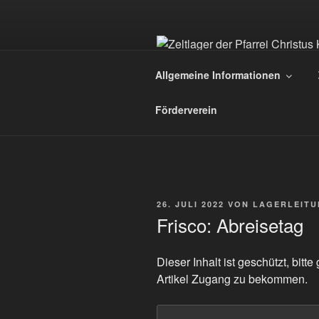
Zum
Inhalt
springen
ZELTLAGER
Allgemeine Informationen
Christus König – St. Franziskus
Förderverein
VERÖFFENTLICHT
26. JULI 2022
VON
LAGERLEITU
AM
Frisco: Abreisetag
Dieser Inhalt ist geschützt, bit
Artikel Zugang zu bekommen.