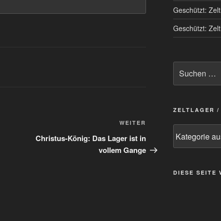
Geschützt: Zel
Geschützt: Zel
Suchen
nach:
ZELTLAGER 
Nächster
WEITER
Zeltlager
Beitrag
Christus-König: Das Lager ist in
/
vollem Gange
Kategorie
auswählen
DIESE SEITE