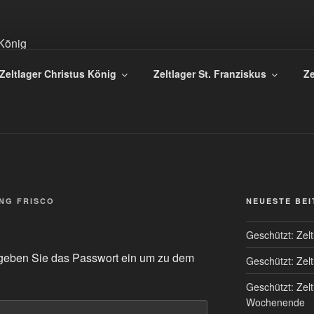
 DER PFARREI CHRIS
Zeltlager Christus König
Zeltlager St. Franziskus
Ze
 – Heilig Geist | Osnabrück | www.christus-koenig-os.de
NG FRISCO
NEUESTE BE
Geschützt: Zel
te geben Sie das Passwort ein um zu dem
Geschützt: Zel
Geschützt: Zel
Wochenende