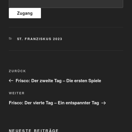
KATEGORIEN
ST. FRANZISKUS 2023
Beitragsnavigation
Vorheriger
ZURÜCK
Beitrag
Frisco: Der zweite Tag – Die ersten Spiele
Nächster
WEITER
Beitrag
Frisco: Der vierte Tag – Ein entspannter Tag
NEUESTE BEITRÄGE