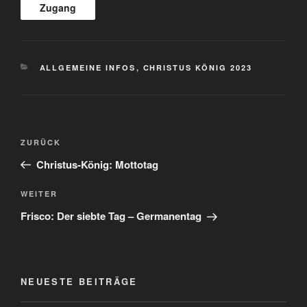
KATEGORIEN
ALLGEMEINE INFOS
,
CHRISTUS KÖNIG 2023
Beitragsnavigation
Vorheriger
ZURÜCK
Beitrag
Christus-König: Mottotag
Nächster
WEITER
Beitrag
Frisco: Der siebte Tag – Germanentag
NEUESTE BEITRÄGE