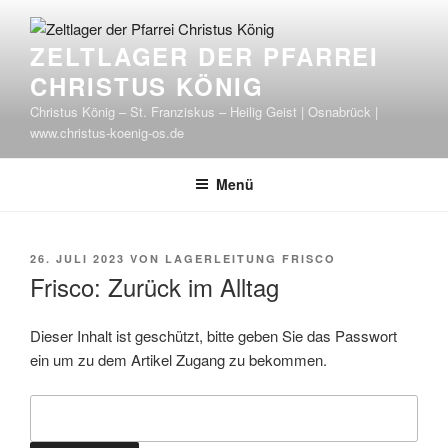
Zum
Inhalt
ZELTLAGER DER PFARREI
springen
CHRISTUS KÖNIG
Christus König – St. Franziskus – Heilig Geist | Osnabrück |
www.christus-koenig-os.de
Menü
VERÖFFENTLICHT
26. JULI 2023
VON
LAGERLEITUNG FRISCO
AM
Frisco: Zurück im Alltag
Dieser Inhalt ist geschützt, bitte geben Sie das Passwort
ein um zu dem Artikel Zugang zu bekommen.