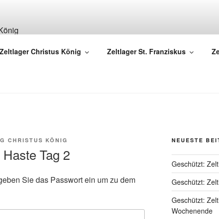
 DER PFARREI CHRIS
Zeltlager Christus König
Zeltlager St. Franziskus
Ze
 – Heilig Geist | Osnabrück | www.christus-koenig-os.de
G CHRISTUS KÖNIG
NEUESTE BE
r Haste Tag 2
Geschützt: Zel
te geben Sie das Passwort ein um zu dem
Geschützt: Zel
Geschützt: Zel
Wochenende