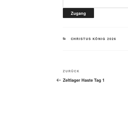
KATEGORIEN
CHRISTUS KÖNIG 2026
Beitragsnavigation
Vorheriger
ZURÜCK
Beitrag
Zeltlager Haste Tag 1