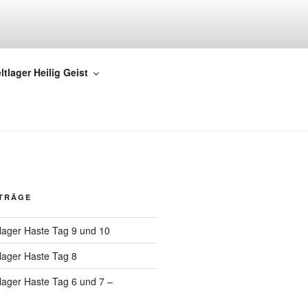
TUS KÖNIG
ltlager Heilig Geist
ITRÄGE
tlager Haste Tag 9 und 10
tlager Haste Tag 8
tlager Haste Tag 6 und 7 –