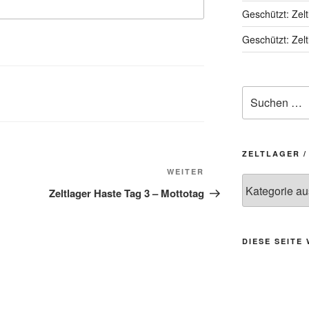
Geschützt: Zel
Geschützt: Zel
Suchen
nach:
ZELTLAGER 
Nächster
WEITER
Zeltlager
Beitrag
Zeltlager Haste Tag 3 – Mottotag
/
Kategorie
auswählen
DIESE SEITE