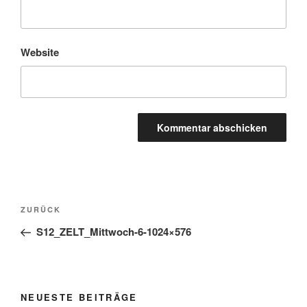
Website
Beitragsnavigation
Vorheriger
ZURÜCK
Beitrag
S12_ZELT_Mittwoch-6-1024×576
NEUESTE BEITRÄGE