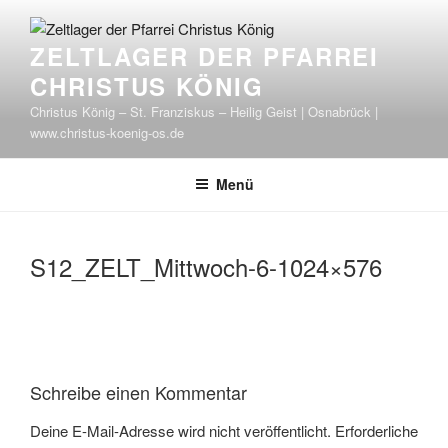
Zum
Inhalt
ZELTLAGER DER PFARREI
springen
CHRISTUS KÖNIG
Christus König – St. Franziskus – Heilig Geist | Osnabrück |
www.christus-koenig-os.de
Menü
S12_ZELT_Mittwoch-6-1024×576
Schreibe einen Kommentar
Deine E-Mail-Adresse wird nicht veröffentlicht.
Erforderliche