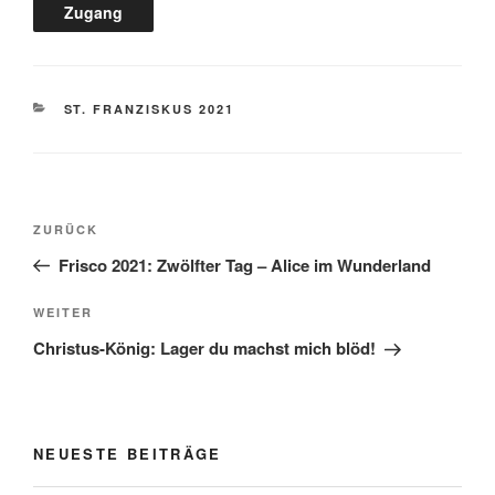
KATEGORIEN
ST. FRANZISKUS 2021
Beitragsnavigation
Vorheriger
ZURÜCK
Beitrag
Frisco 2021: Zwölfter Tag – Alice im Wunderland
Nächster
WEITER
Beitrag
Christus-König: Lager du machst mich blöd!
NEUESTE BEITRÄGE