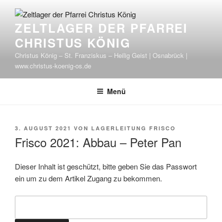
Zum
Inhalt
ZELTLAGER DER PFARREI
springen
CHRISTUS KÖNIG
Christus König – St. Franziskus – Heilig Geist | Osnabrück |
www.christus-koenig-os.de
Menü
VERÖFFENTLICHT
3. AUGUST 2021
VON
LAGERLEITUNG FRISCO
AM
Frisco 2021: Abbau – Peter Pan
Dieser Inhalt ist geschützt, bitte geben Sie das Passwort
ein um zu dem Artikel Zugang zu bekommen.