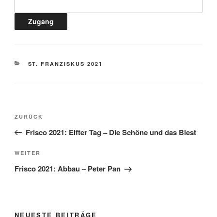
KATEGORIEN
ST. FRANZISKUS 2021
Beitragsnavigation
Vorheriger
ZURÜCK
Beitrag
Frisco 2021: Elfter Tag – Die Schöne und das Biest
Nächster
WEITER
Beitrag
Frisco 2021: Abbau – Peter Pan
NEUESTE BEITRÄGE