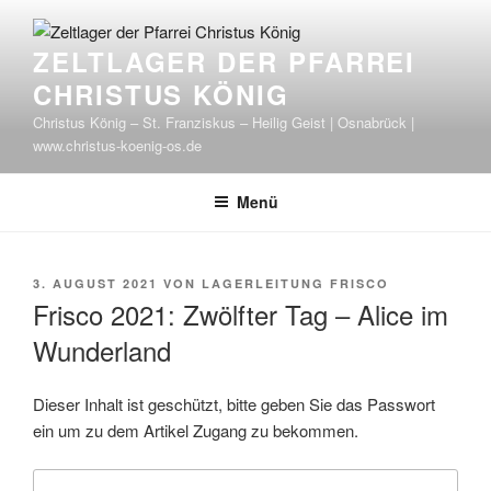
Zum
Inhalt
ZELTLAGER DER PFARREI
springen
CHRISTUS KÖNIG
Christus König – St. Franziskus – Heilig Geist | Osnabrück |
www.christus-koenig-os.de
Menü
VERÖFFENTLICHT
3. AUGUST 2021
VON
LAGERLEITUNG FRISCO
AM
Frisco 2021: Zwölfter Tag – Alice im
Wunderland
Dieser Inhalt ist geschützt, bitte geben Sie das Passwort
ein um zu dem Artikel Zugang zu bekommen.